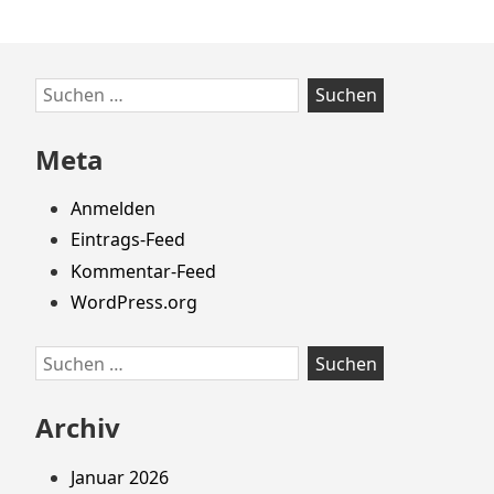
Zum
Suchen
Footer
nach:
springen
Meta
Anmelden
Eintrags-Feed
Kommentar-Feed
WordPress.org
Suchen
nach:
Archiv
Januar 2026