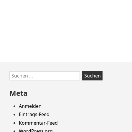
zum
ersten
Teil
des
Wiener
Alpenbogens
Zum
Suchen
Footer
nach:
springen
Meta
Anmelden
Eintrags-Feed
Kommentar-Feed
WordPress.org