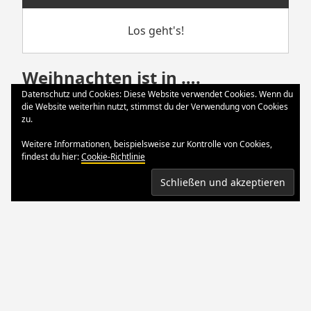
Los geht's!
Weihnachten ist in ….
Datenschutz und Cookies: Diese Website verwendet Cookies. Wenn du
die Website weiterhin nutzt, stimmst du der Verwendung von Cookies
Weihnachten
zu.
24. Dezember 2024
Weitere Informationen, beispielsweise zur Kontrolle von Cookies,
findest du hier:
Cookie-Richtlinie
Der große Tag ist da.