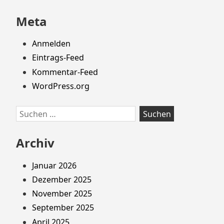
Footer
nach:
springen
Meta
Anmelden
Eintrags-Feed
Kommentar-Feed
WordPress.org
Suchen
nach:
Archiv
Januar 2026
Dezember 2025
November 2025
September 2025
April 2025