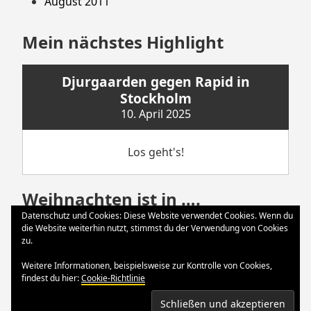
August 2011
Mein nächstes Highlight
Djurgaarden gegen Rapid in
Stockholm
10. April 2025
Los geht's!
Weihnachten ist in ….
Datenschutz und Cookies: Diese Website verwendet Cookies. Wenn du
die Website weiterhin nutzt, stimmst du der Verwendung von Cookies
Weihnachten
zu.
24. Dezember 2024
Weitere Informationen, beispielsweise zur Kontrolle von Cookies,
findest du hier:
Cookie-Richtlinie
Der große Tag ist da.