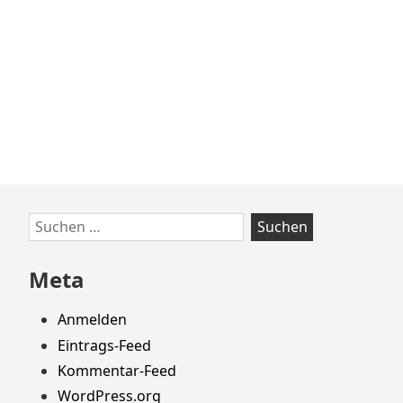
–
Falters
Feine
Reiseführer
Zum
Suchen
Footer
nach:
springen
Meta
Anmelden
Eintrags-Feed
Kommentar-Feed
WordPress.org