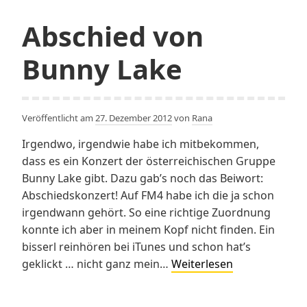
home!
–
Abschied von
Roger
Waters
Bunny Lake
live
in
Split
Veröffentlicht am
27. Dezember 2012
von
Rana
–
The
Irgendwo, irgendwie habe ich mitbekommen,
Wall
dass es ein Konzert der österreichischen Gruppe
Bunny Lake gibt. Dazu gab’s noch das Beiwort:
Abschiedskonzert! Auf FM4 habe ich die ja schon
irgendwann gehört. So eine richtige Zuordnung
konnte ich aber in meinem Kopf nicht finden. Ein
bisserl reinhören bei iTunes und schon hat’s
Abschied
geklickt … nicht ganz mein…
Weiterlesen
von
Bunny