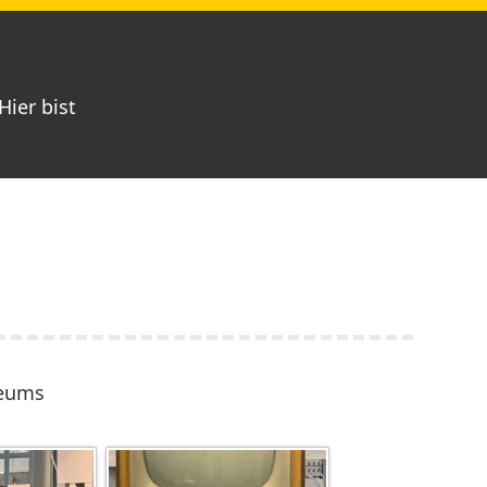
Hier bist
seums