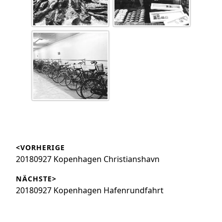
Beitragsnavigation
<VORHERIGE
Vorheriger
20180927 Kopenhagen Christianshavn
Beitrag:
NÄCHSTE>
Nächster
20180927 Kopenhagen Hafenrundfahrt
Beitrag: