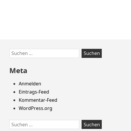
Zum
Suchen
Footer
nach:
springen
Meta
Anmelden
Eintrags-Feed
Kommentar-Feed
WordPress.org
Suchen
nach: