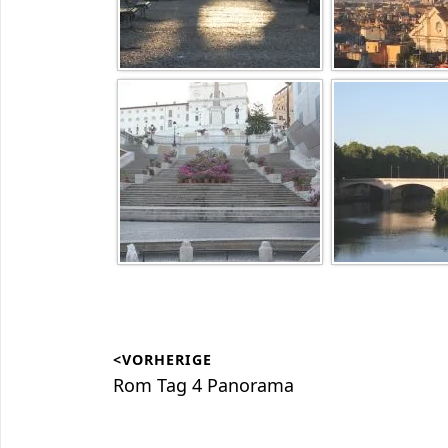
Beitragsnavigation
<VORHERIGE
Vorheriger
Rom Tag 4 Panorama
Beitrag: