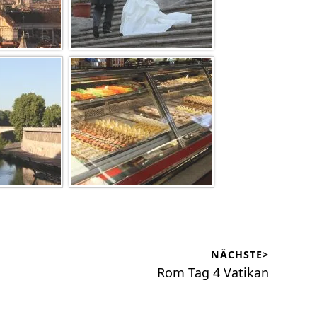
NÄCHSTE>
Nächster
Rom Tag 4 Vatikan
Beitrag: