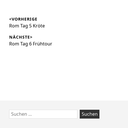
Beitragsnavigation
<VORHERIGE
Vorheriger
Rom Tag 5 Kröte
Beitrag:
NÄCHSTE>
Nächster
Rom Tag 6 Frühtour
Beitrag:
Zum
Suchen
Footer
nach:
springen