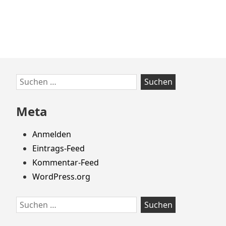
Zum
Suchen
Footer
nach:
springen
Meta
Anmelden
Eintrags-Feed
Kommentar-Feed
WordPress.org
Suchen
nach: