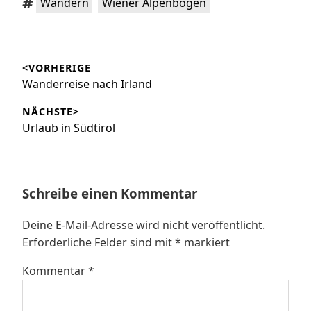
Wandern
Wiener Alpenbogen
Beitragsnavigation
<VORHERIGE
Vorheriger
Wanderreise nach Irland
Beitrag:
NÄCHSTE>
Nächster
Urlaub in Südtirol
Beitrag:
Schreibe einen Kommentar
Deine E-Mail-Adresse wird nicht veröffentlicht.
Erforderliche Felder sind mit
*
markiert
Kommentar
*