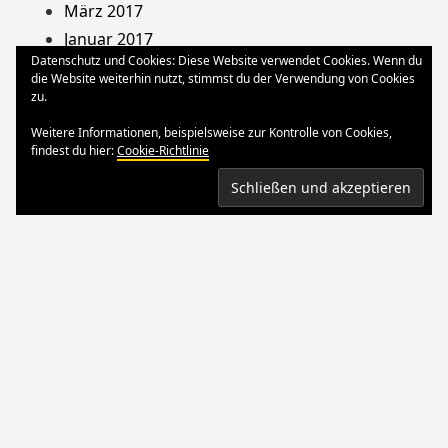
März 2017
Januar 2017
Datenschutz und Cookies: Diese Website verwendet Cookies. Wenn du
August 2013
die Website weiterhin nutzt, stimmst du der Verwendung von Cookies
Dezember 2012
zu.
Oktober 2012
Weitere Informationen, beispielsweise zur Kontrolle von Cookies,
März 2012
findest du hier:
Cookie-Richtlinie
August 2011
Stolz präsentiert von WordPress