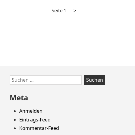
Nächste
Seitennummerierung
Seite
1
>
Seite
der
Beiträge
Zum
Suchen
Footer
nach:
springen
Meta
Anmelden
Eintrags-Feed
Kommentar-Feed