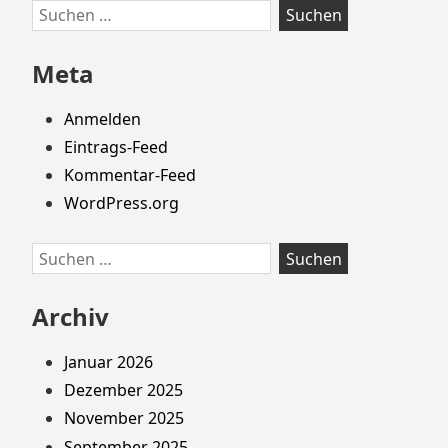
Zum
Suchen
Footer
nach:
springen
Meta
Anmelden
Eintrags-Feed
Kommentar-Feed
WordPress.org
Suchen
nach:
Archiv
Januar 2026
Dezember 2025
November 2025
September 2025