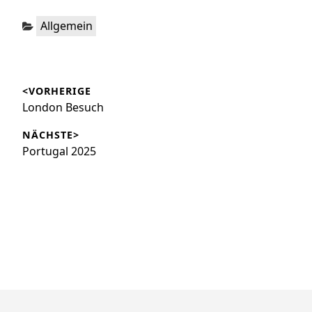
Kategorien:
Allgemein
Beitragsnavigation
<VORHERIGE
Vorheriger
London Besuch
Beitrag:
NÄCHSTE>
Nächster
Portugal 2025
Beitrag: