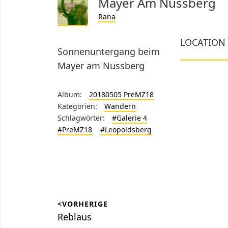
Mayer Am Nussberg
Rana
LOCATION
Sonnenuntergang beim
Mayer am Nussberg
Album:
20180505 PreMZ18
Kategorien:
Wandern
Schlagwörter:
#Galerie 4
#PreMZ18
#Leopoldsberg
Beitragsnavigation
<VORHERIGE
Vorheriger
Reblaus