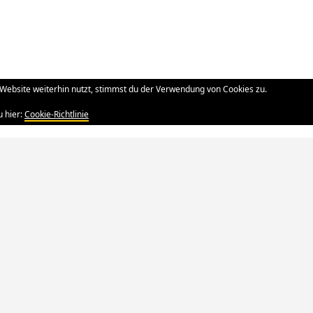
Website weiterhin nutzt, stimmst du der Verwendung von Cookies zu.
u hier:
Cookie-Richtlinie
tolz präsentiert von WordPress
|
Theme: Yocto von
Humble Theme