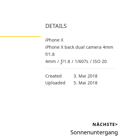
DETAILS
iPhone X
iPhone X back dual camera 4mm
f/1.8
4mm
/
ƒ/1.8
/
1/607s
/
ISO 20
Created
3. Mai 2018
Uploaded
5. Mai 2018
NÄCHSTE>
Nächster
Sonnenuntergang