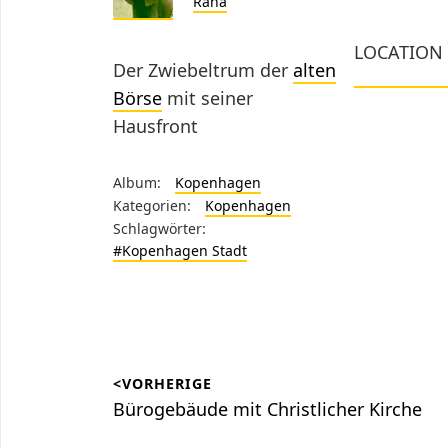
Rana
LOCATION
Der Zwiebeltrum der
alten
Börse
mit seiner
Hausfront
Album:
Kopenhagen
Kategorien:
Kopenhagen
Schlagwörter:
#Kopenhagen Stadt
Beitragsnavigation
<VORHERIGE
Vorheriger
Bürogebäude mit Christlicher Kirche
Beitrag: