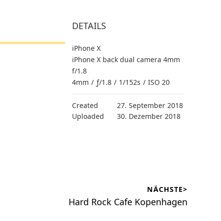
DETAILS
iPhone X
iPhone X back dual camera 4mm
f/1.8
4mm
/
ƒ/1.8
/
1/152s
/
ISO 20
Created
27. September 2018
Uploaded
30. Dezember 2018
NÄCHSTE>
Nächster
Hard Rock Cafe Kopenhagen
Beitrag: