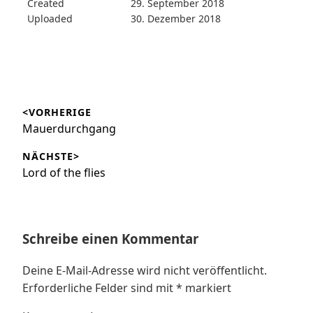
Created
29. September 2018
Uploaded
30. Dezember 2018
Beitragsnavigation
<VORHERIGE
Vorheriger
Mauerdurchgang
Beitrag:
NÄCHSTE>
Nächster
Lord of the flies
Beitrag:
Schreibe einen Kommentar
Deine E-Mail-Adresse wird nicht veröffentlicht.
Erforderliche Felder sind mit
*
markiert