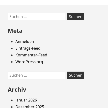
Zum
Suchen
Footer
nach:
springen
Meta
Anmelden
Eintrags-Feed
Kommentar-Feed
WordPress.org
Suchen
nach:
Archiv
Januar 2026
Dezember 2025