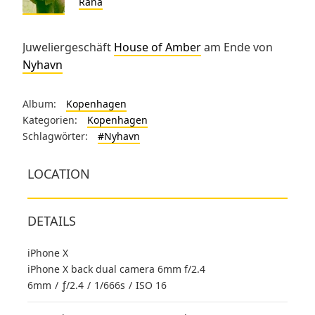
Rana
Juweliergeschäft
House of Amber
am Ende von
Nyhavn
Album:
Kopenhagen
Kategorien:
Kopenhagen
Schlagwörter:
#Nyhavn
LOCATION
DETAILS
iPhone X
iPhone X back dual camera 6mm f/2.4
6mm
/
ƒ/2.4
/
1/666s
/
ISO 16