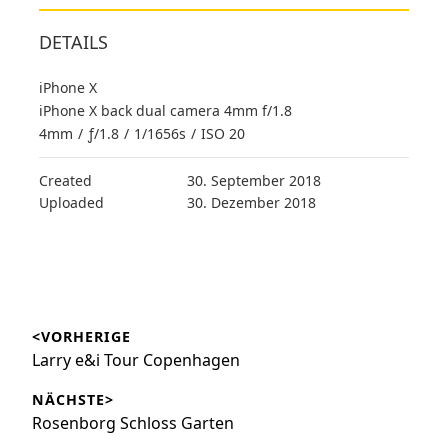
DETAILS
iPhone X
iPhone X back dual camera 4mm f/1.8
4mm
/
ƒ/1.8
/
1/1656s
/
ISO 20
Created
30. September 2018
Uploaded
30. Dezember 2018
Beitragsnavigation
<VORHERIGE
Vorheriger
Larry e&i Tour Copenhagen
Beitrag:
NÄCHSTE>
Nächster
Rosenborg Schloss Garten
Beitrag: