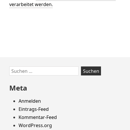
verarbeitet werden.
Zum
Suchen
Footer
nach:
springen
Meta
Anmelden
Eintrags-Feed
Kommentar-Feed
WordPress.org