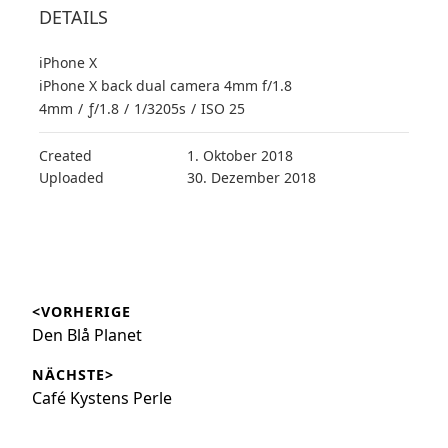
DETAILS
iPhone X
iPhone X back dual camera 4mm f/1.8
4mm
/
ƒ/1.8
/
1/3205s
/
ISO 25
Created
1. Oktober 2018
Uploaded
30. Dezember 2018
Beitragsnavigation
<VORHERIGE
Vorheriger
Den Blå Planet
Beitrag:
NÄCHSTE>
Nächster
Café Kystens Perle
Beitrag: