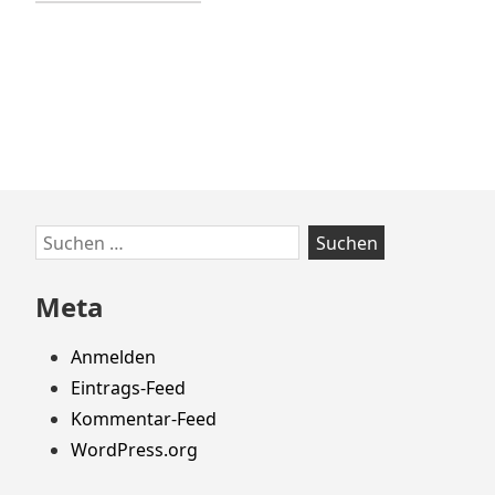
Zum
Suchen
Footer
nach:
springen
Meta
Anmelden
Eintrags-Feed
Kommentar-Feed
WordPress.org