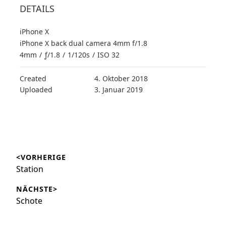
DETAILS
iPhone X
iPhone X back dual camera 4mm f/1.8
4mm
/
ƒ/1.8
/
1/120s
/
ISO 32
Created
4. Oktober 2018
Uploaded
3. Januar 2019
Beitragsnavigation
<VORHERIGE
Vorheriger
Station
Beitrag:
NÄCHSTE>
Nächster
Schote
Beitrag: