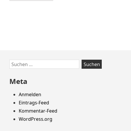
Zum
Suchen
Footer
nach:
springen
Meta
Anmelden
Eintrags-Feed
Kommentar-Feed
WordPress.org