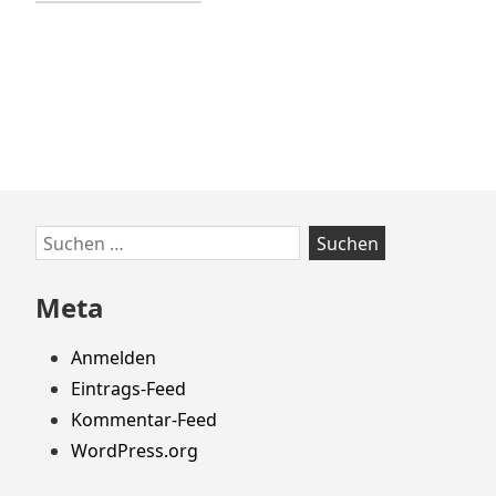
Zum
Suchen
Footer
nach:
springen
Meta
Anmelden
Eintrags-Feed
Kommentar-Feed
WordPress.org