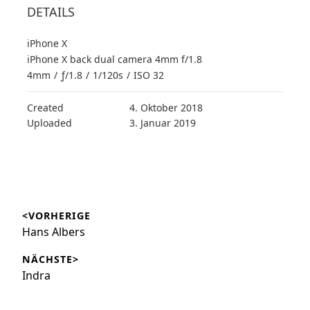
DETAILS
iPhone X
iPhone X back dual camera 4mm f/1.8
4mm
/
ƒ/1.8
/
1/120s
/
ISO 32
Created
4. Oktober 2018
Uploaded
3. Januar 2019
Beitragsnavigation
<VORHERIGE
Vorheriger
Hans Albers
Beitrag:
NÄCHSTE>
Nächster
Indra
Beitrag: