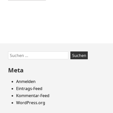
Zum
Suchen
Footer
nach:
springen
Meta
Anmelden
Eintrags-Feed
Kommentar-Feed
WordPress.org