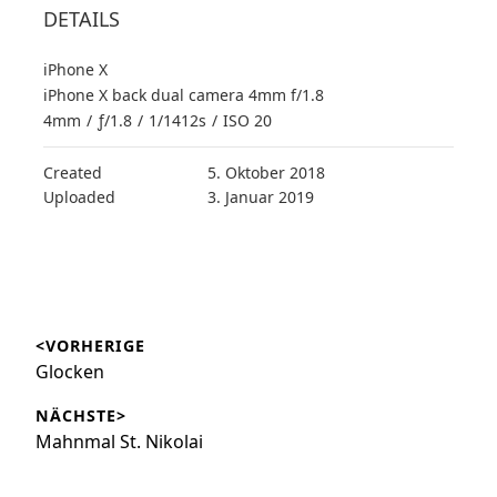
DETAILS
iPhone X
iPhone X back dual camera 4mm f/1.8
4mm
/
ƒ/1.8
/
1/1412s
/
ISO 20
Created
5. Oktober 2018
Uploaded
3. Januar 2019
Beitragsnavigation
<VORHERIGE
Vorheriger
Glocken
Beitrag:
NÄCHSTE>
Nächster
Mahnmal St. Nikolai
Beitrag: