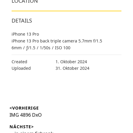
LOCATION
DETAILS
iPhone 13 Pro
iPhone 13 Pro back triple camera 5.7mm f/1.5
6mm
/
ƒ/1.5
/
1/50s
/
ISO 100
Created
1. Oktober 2024
Uploaded
31. Oktober 2024
Beitragsnavigation
<VORHERIGE
Vorheriger
IMG 4896 DxO
Beitrag:
NÄCHSTE>