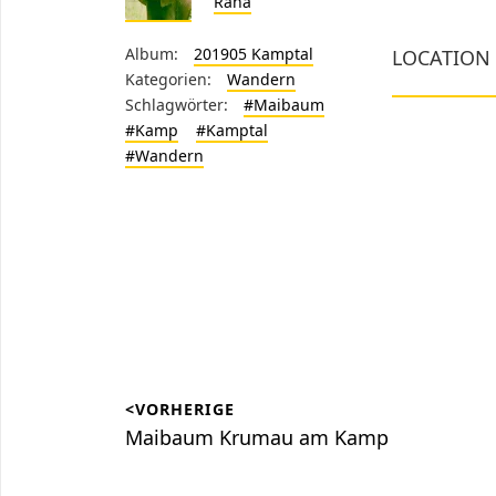
Rana
Album:
201905 Kamptal
LOCATION
Kategorien:
Wandern
Schlagwörter:
#Maibaum
#Kamp
#Kamptal
#Wandern
Beitragsnavigation
<VORHERIGE
Vorheriger
Maibaum Krumau am Kamp
Beitrag: