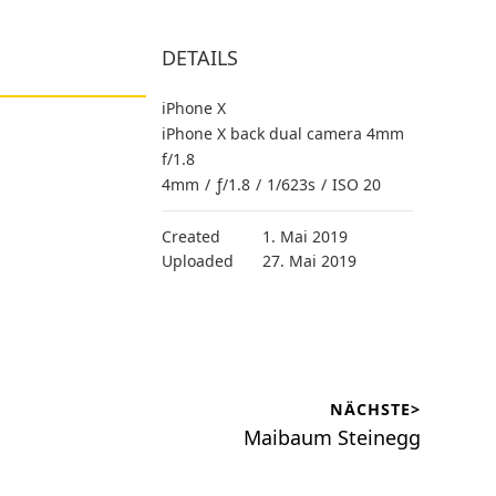
DETAILS
iPhone X
iPhone X back dual camera 4mm
f/1.8
4mm
/
ƒ/1.8
/
1/623s
/
ISO 20
Created
1. Mai 2019
Uploaded
27. Mai 2019
NÄCHSTE>
Nächster
Maibaum Steinegg
Beitrag: