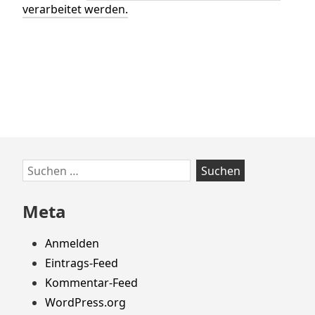
verarbeitet werden.
Zum
Suchen
Footer
nach:
springen
Meta
Anmelden
Eintrags-Feed
Kommentar-Feed
WordPress.org