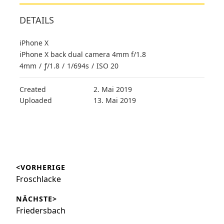
DETAILS
iPhone X
iPhone X back dual camera 4mm f/1.8
4mm
/
ƒ/1.8
/
1/694s
/
ISO 20
Created
2. Mai 2019
Uploaded
13. Mai 2019
Beitragsnavigation
<VORHERIGE
Vorheriger
Froschlacke
Beitrag:
NÄCHSTE>
Nächster
Friedersbach
Beitrag: