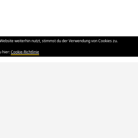
Website weiterhin nutzt, stimmst du der Verwendung von Cookies zu.
u hier:
Cookie-Richtlinie
tolz präsentiert von WordPress
|
Theme: Yocto von
Humble Theme