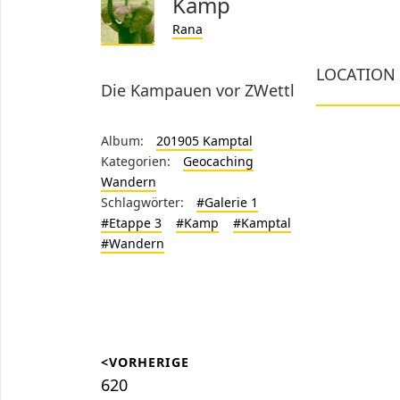
Kamp
Rana
LOCATION
Die Kampauen vor ZWettl
Album:
201905 Kamptal
Kategorien:
Geocaching
Wandern
Schlagwörter:
#Galerie 1
#Etappe 3
#Kamp
#Kamptal
#Wandern
Beitragsnavigation
<VORHERIGE
Vorheriger
620