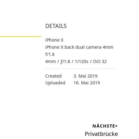
DETAILS
iPhone X
iPhone X back dual camera 4mm
f/1.8
4mm
/
ƒ/1.8
/
1/120s
/
ISO 32
Created
3. Mai 2019
Uploaded
16. Mai 2019
NÄCHSTE>
Nächster
Privatbrücke