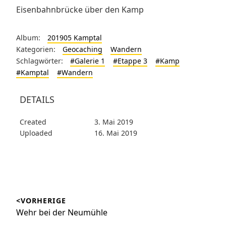
Eisenbahnbrücke über den Kamp
Album:
201905 Kamptal
Kategorien:
Geocaching
Wandern
Schlagwörter:
#Galerie 1
#Etappe 3
#Kamp
#Kamptal
#Wandern
DETAILS
Created
3. Mai 2019
Uploaded
16. Mai 2019
Beitragsnavigation
<VORHERIGE
Vorheriger
Wehr bei der Neumühle
Beitrag: