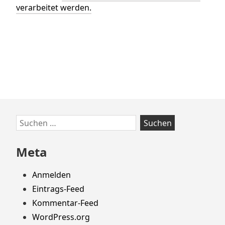
verarbeitet werden.
Zum
Suchen
Footer
nach:
springen
Meta
Anmelden
Eintrags-Feed
Kommentar-Feed
WordPress.org