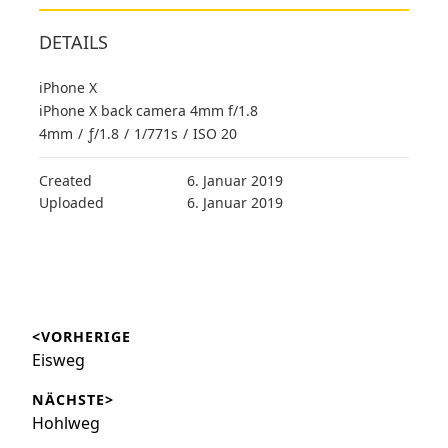
DETAILS
iPhone X
iPhone X back camera 4mm f/1.8
4mm
/
ƒ/1.8
/
1/771s
/
ISO 20
Created
6. Januar 2019
Uploaded
6. Januar 2019
Beitragsnavigation
<VORHERIGE
Vorheriger
Eisweg
Beitrag:
NÄCHSTE>
Nächster
Hohlweg
Beitrag: