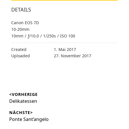
DETAILS
Canon EOS 7D
10-20mm
10mm
/
ƒ/10.0
/
1/250s
/
ISO 100
Created
1. Mai 2017
Uploaded
27. November 2017
Beitragsnavigation
<VORHERIGE
Vorheriger
Delikatessen
Beitrag:
NÄCHSTE>
Nächster
Ponte Sant’angelo
Beitrag: