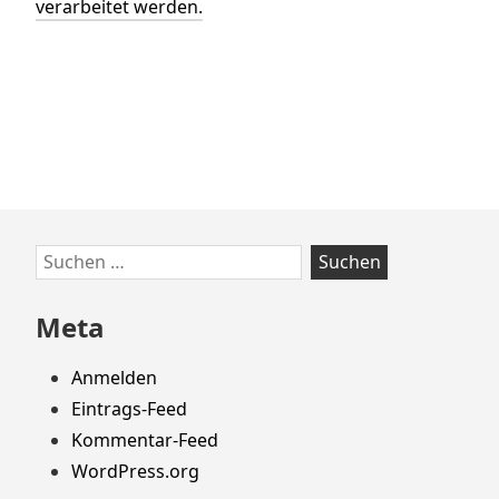
verarbeitet werden.
Zum
Suchen
Footer
nach:
springen
Meta
Anmelden
Eintrags-Feed
Kommentar-Feed
WordPress.org