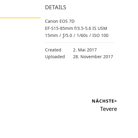
DETAILS
Canon EOS 7D
EF-S15-85mm f/3.5-5.6 IS USM
15mm
/
ƒ/5.0
/
1/60s
/
ISO 100
Created
2. Mai 2017
Uploaded
28. November 2017
NÄCHSTE>
Nächster
Tevere
Beitrag: