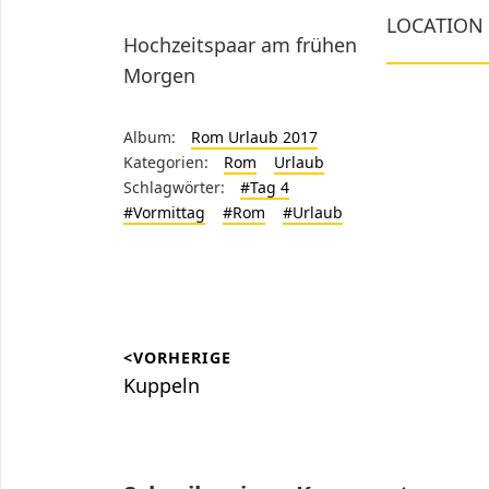
LOCATION
Hochzeitspaar am frühen
Morgen
Album:
Rom Urlaub 2017
Kategorien:
Rom
Urlaub
Schlagwörter:
#Tag 4
#Vormittag
#Rom
#Urlaub
Beitragsnavigation
<VORHERIGE
Vorheriger
Kuppeln
Beitrag: