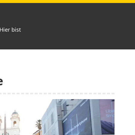
Hier bist
e