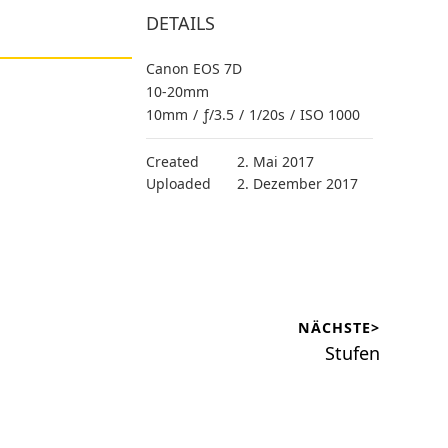
DETAILS
Canon EOS 7D
10-20mm
10mm
/
ƒ/3.5
/
1/20s
/
ISO 1000
Created
2. Mai 2017
Uploaded
2. Dezember 2017
NÄCHSTE>
Nächster
Stufen
Beitrag: