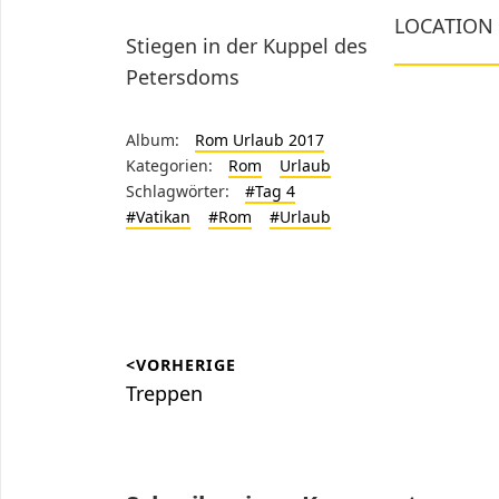
LOCATION
Stiegen in der Kuppel des
Petersdoms
Album:
Rom Urlaub 2017
Kategorien:
Rom
Urlaub
Schlagwörter:
#Tag 4
#Vatikan
#Rom
#Urlaub
Beitragsnavigation
<VORHERIGE
Vorheriger
Treppen
Beitrag: