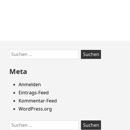
Zum
Suchen
Footer
nach:
springen
Meta
Anmelden
Eintrags-Feed
Kommentar-Feed
WordPress.org
Suchen