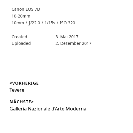
Canon EOS 7D
10-20mm
10mm
/
ƒ/22.0
/
1/15s
/
ISO 320
Created
3. Mai 2017
Uploaded
2. Dezember 2017
Beitragsnavigation
<VORHERIGE
Vorheriger
Tevere
Beitrag:
NÄCHSTE>
Nächster
Galleria Nazionale d’Arte Moderna
Beitrag: