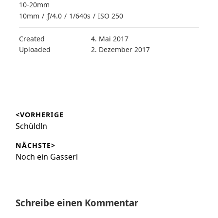
10-20mm
10mm
/
ƒ/4.0
/
1/640s
/
ISO 250
Created
4. Mai 2017
Uploaded
2. Dezember 2017
Beitragsnavigation
<VORHERIGE
Vorheriger
Schüldln
Beitrag:
NÄCHSTE>
Nächster
Noch ein Gasserl
Beitrag:
Schreibe einen Kommentar