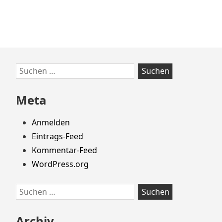
Zum
Suchen
Footer
nach:
springen
Meta
Anmelden
Eintrags-Feed
Kommentar-Feed
WordPress.org
Suchen
nach:
Archiv