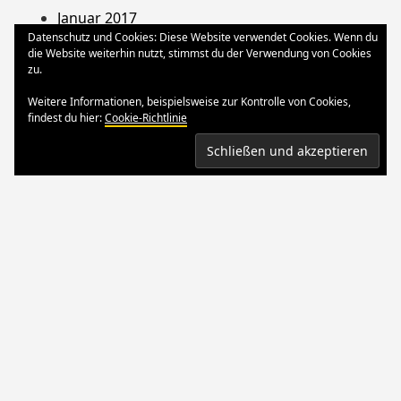
Januar 2017
Datenschutz und Cookies: Diese Website verwendet Cookies. Wenn du
August 2013
die Website weiterhin nutzt, stimmst du der Verwendung von Cookies
Dezember 2012
zu.
Oktober 2012
Weitere Informationen, beispielsweise zur Kontrolle von Cookies,
März 2012
findest du hier:
Cookie-Richtlinie
August 2011
Stolz präsentiert von WordPress
Theme: Yocto von
Humble Themes
.