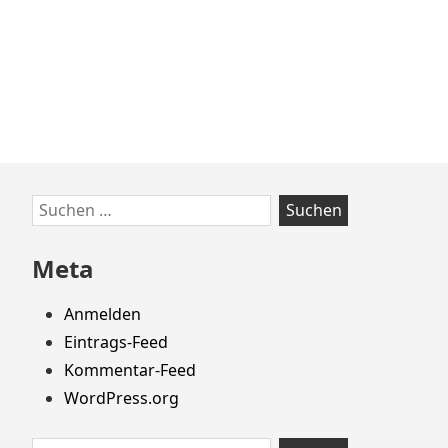
Zum
Suchen
Footer
nach:
springen
Meta
Anmelden
Eintrags-Feed
Kommentar-Feed
WordPress.org