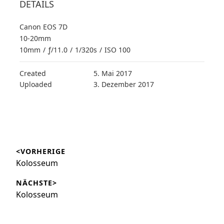
DETAILS
Canon EOS 7D
10-20mm
10mm
/
ƒ/11.0
/
1/320s
/
ISO 100
Created
5. Mai 2017
Uploaded
3. Dezember 2017
Beitragsnavigation
<VORHERIGE
Vorheriger
Kolosseum
Beitrag:
NÄCHSTE>
Nächster
Kolosseum
Beitrag: