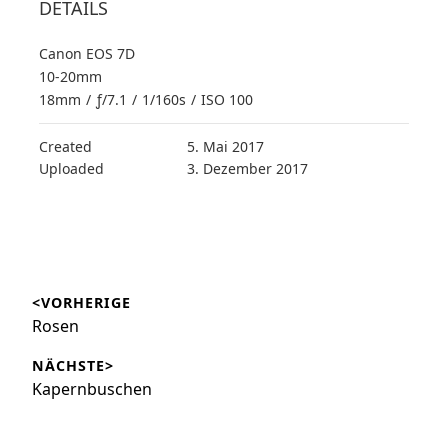
DETAILS
Canon EOS 7D
10-20mm
18mm
/
ƒ/7.1
/
1/160s
/
ISO 100
Created
5. Mai 2017
Uploaded
3. Dezember 2017
Beitragsnavigation
<VORHERIGE
Vorheriger
Rosen
Beitrag:
NÄCHSTE>
Nächster
Kapernbuschen
Beitrag: