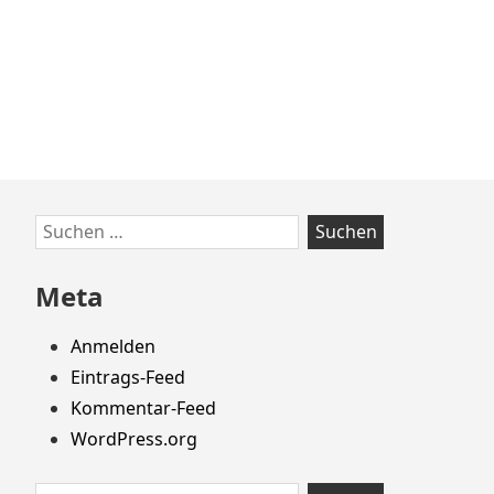
Zum
Suchen
Footer
nach:
springen
Meta
Anmelden
Eintrags-Feed
Kommentar-Feed
WordPress.org