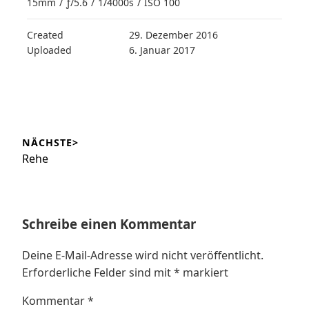
15mm
/
ƒ/5.6
/
1/4000s
/
ISO 100
Created
29. Dezember 2016
Uploaded
6. Januar 2017
Beitragsnavigation
NÄCHSTE>
Nächster
Rehe
Beitrag:
Schreibe einen Kommentar
Deine E-Mail-Adresse wird nicht veröffentlicht.
Erforderliche Felder sind mit
*
markiert
Kommentar
*