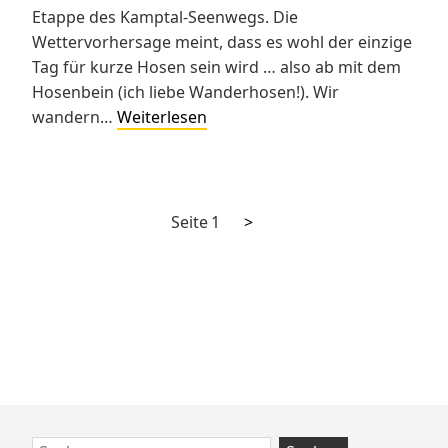
Etappe des Kamptal-Seenwegs. Die
Wettervorhersage meint, dass es wohl der einzige
Tag für kurze Hosen sein wird … also ab mit dem
Hosenbein (ich liebe Wanderhosen!). Wir
Kamptal-
wandern…
Weiterlesen
Seenweg
620
Tag
2
Nächste
Seitennummerierung
Seite
1
>
Seite
der
Beiträge
Zum
Suchen