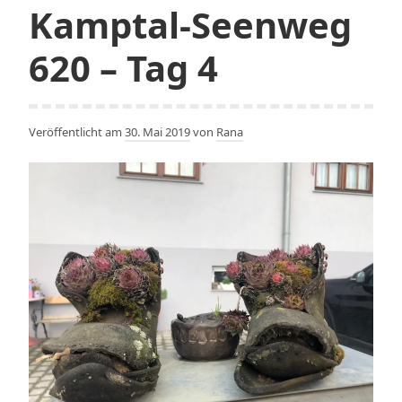
Tag
Kamptal-Seenweg
5
620 – Tag 4
Veröffentlicht am
30. Mai 2019
von
Rana