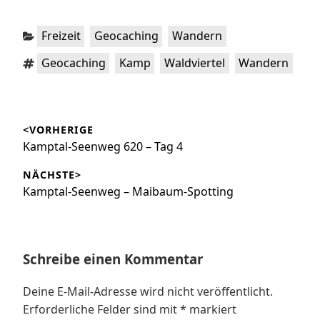
Kategorien:
,
,
Freizeit
Geocaching
Wandern
Schlagwörter:
,
,
,
Geocaching
Kamp
Waldviertel
Wandern
Beitragsnavigation
<VORHERIGE
Vorheriger
Kamptal-Seenweg 620 – Tag 4
Beitrag:
NÄCHSTE>
Nächster
Kamptal-Seenweg – Maibaum-Spotting
Beitrag:
Schreibe einen Kommentar
Deine E-Mail-Adresse wird nicht veröffentlicht.
Erforderliche Felder sind mit
*
markiert