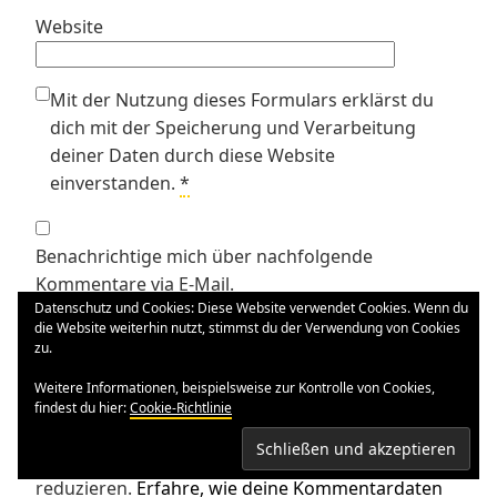
Website
Mit der Nutzung dieses Formulars erklärst du
dich mit der Speicherung und Verarbeitung
deiner Daten durch diese Website
einverstanden.
*
Benachrichtige mich über nachfolgende
Kommentare via E-Mail.
Datenschutz und Cookies: Diese Website verwendet Cookies. Wenn du
die Website weiterhin nutzt, stimmst du der Verwendung von Cookies
zu.
Benachrichtige mich über neue Beiträge via E-Mail.
Weitere Informationen, beispielsweise zur Kontrolle von Cookies,
findest du hier:
Cookie-Richtlinie
Diese Website verwendet Akismet, um Spam zu
reduzieren.
Erfahre, wie deine Kommentardaten